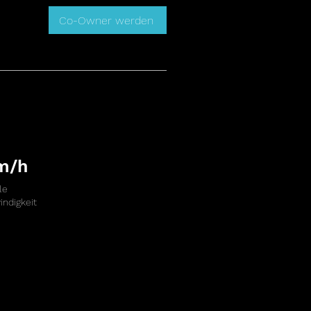
Co-Owner werden
m/h
le
ndigkeit