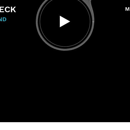
ECK
M
ND