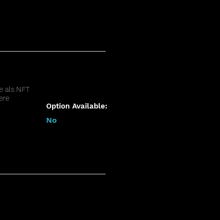
e als NFT
ere
Option Available:
No