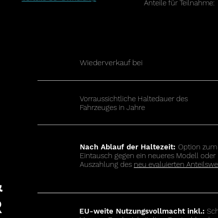
Anteile für Teilnahme:
Wiederverkauf bei
Vorraussichtliche Haltedauer des
Fahrzeuges in Jahre
Nach Ablauf der Haltezeit:
Option zum
Eintausch gegen ein neueres Modell oder
Auszahlung des
neu evaluierten Anteilswe
&
R
EU-weite Nutzungsvollmacht inkl.:
Sch