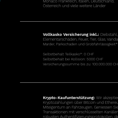
Monaco Frankreich, Italien, Deutschland,
™
Österreich und viele weitere Länder
Vollkasko Versicherung inkl.:
Diebstahl,
Elementarschäden, Feuer, Tier, Glas, Vand
Marder, Parkschaden und Grobfahrlässigkeit*
Selbstbehalt Teilkasko*
:
0 CHF
Selbstbehalt bei Kollision: 5000 CHF
Versicherungssumme bis zu: 100.000.000 C
Krypto-Kaufunterstützung:
Wir akzeptie
Kryptozahlungen über Bitcoin und Ethere
Miteigentum an Fahrzeugen. Geniessen Sie
Transaktionen mit verschlüsselten Kanäle
robusten Authentifizierungsprotokollen, di