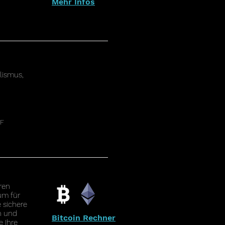
Mehr Infos
alismus,
HF
ren
um für
 sichere
n und
Bitcoin Rechner
e Ihre