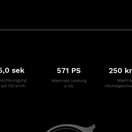
5,0 sek
571 PS
250 k
eschleunigung
Maxima
Maximale Leistung
 auf 100 km/h
Höchstgeschwi
in PS