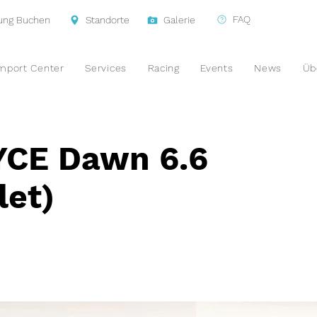
FAQ
tung Buchen
Standorte
Galerie
mport Center
Services
Racing
Events
News
Üb
CE Dawn 6.6
let)