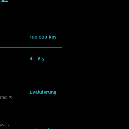
100'000 km
4 - 6 y
Evaluierung
rtes
ⓘ
weiz,