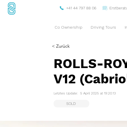
+41 44 797 88 06
Erstbera
Co Ownership
Driving Tours
I
< Zurück
ROLLS-ROY
V12 (Cabrio
Letztes Update:
5 April 2025 at 19:20:13
SOLD