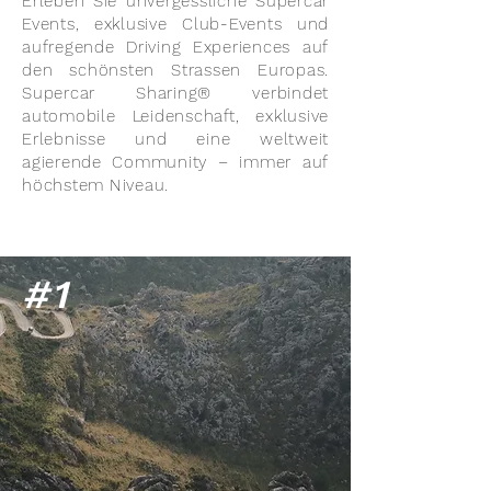
Erleben Sie unvergessliche Supercar
Events, exklusive Club-Events und
aufregende Driving Experiences auf
den schönsten Strassen Europas.
Supercar Sharing® verbindet
automobile Leidenschaft, exklusive
Erlebnisse und eine weltweit
agierende Community – immer auf
höchstem Niveau.
#1