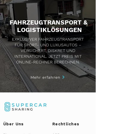
FAHRZEUGTRANSPORT &
LOGISTIKLÖSUNGEN
EXKLUSIVER FAHRZEUGTRANSPORT
FÜR SPORT- UND LUXUSAUTOS –
VERSICHERT, DISKRET UND
INTERNATIONAL. JETZT PREIS MIT
ONLINE-RECHNER BERECHNEN.
Mehr erfahren
Über Uns
Rechtliches