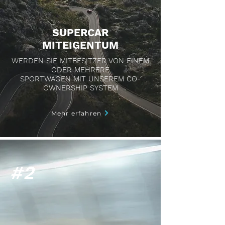
SUPERCAR
MITEIGENTUM
WERDEN SIE MITBESITZER VON EINEM
ODER MEHRERE
SPORTWAGEN MIT UNSEREM CO-
OWNERSHIP SYSTEM
Mehr erfahren
#2