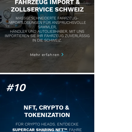
FAHRZEUG IMPORT &
ZOLLSERVICE SCHWEIZ
MASSGESCHNEIDERTE FAHRZEUG-
IMPORTLÖSUNGEN FÜR ANSPRUCHSVOLLE
SAMMLER,
HÄNDLER UND AUTOLIEBHABER. MIT UNS
IMPORTIEREN SIE IHR FAHRZEUG ZUVERLÄSSIG
IN DIE SCHWEIZ.
Mehr erfahren
#10
NFT, CRYPTO &
TOKENIZATION
FÜR CRYPTO HEADS. ENTDECKE
SUPERCAR SHARING NFT™
: FAHRE