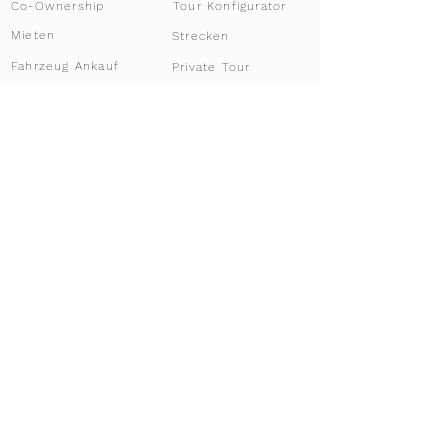
Tour Konfigurator
Co-Ownership
Mieten
Strecken
Fahrzeug Ankauf
Private Tour
Fahrzeug Vermieten
Anforderungen
VIP & Security Service
Standort Dubai
Registrierung Schweiz
Racing Club
Firmenkunden
Off-Market Services
Einführung Racing
Angebot | Fahrzeuge
Fahrzeug Import
Trackdays
Teilnahme
Fahrzeug Lagerung
Geschenkidee
Autolager Schweiz
Fahrgenuss schenken
Autolager Dubai