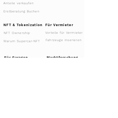
Anteile verkaufen
Erstberatung Buchen
NFT & Tokenization
Für Vermieter
Vorteile für Vermieter
NFT Ownership
Fahrzeuge inserieren
Warum Supercar-NFT
Für Garagen
Marktforschung
Teilnahme 2026
Partner Werden
Ablauf für Garagen
Fallstudie
Fahrzeug anbieten
Transport & Logistik
Fahrzeugtransport
Leistungen