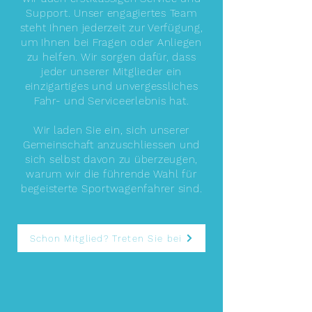
Support. Unser engagiertes Team
steht Ihnen jederzeit zur Verfügung,
um Ihnen bei Fragen oder Anliegen
zu helfen. Wir sorgen dafür, dass
jeder unserer Mitglieder ein
einzigartiges und unvergessliches
Fahr- und Serviceerlebnis hat.
Wir laden Sie ein, sich unserer
Gemeinschaft anzuschliessen und
sich selbst davon zu überzeugen,
warum wir die führende Wahl für
begeisterte Sportwagenfahrer sind.
Schon Mitglied? Treten Sie bei