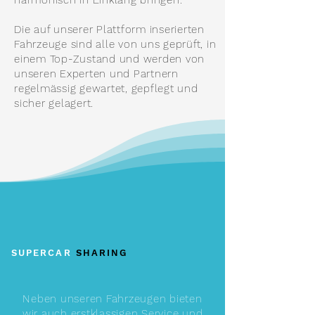
harmonisch in Einklang bringen.
Die auf unserer Plattform inserierten
Fahrzeuge sind alle von uns geprüft, in
einem Top-Zustand und werden von
unseren Experten und Partnern
regelmässig gewartet, gepflegt und
sicher gelagert.
SUPERCAR
SHARING
Neben unseren Fahrzeugen bieten
wir auch erstklassigen Service und