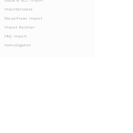
Dubai & GCC Import
Importprozess
Steuerfreier Import
Import Rechner
FAQ Import
Homologation
Franchise & License
Werde Franchisepartner
Franchise Gebiete
Starte dein Sharing Business
Invest in Doha, Qatar
Vorbestellung Modelle