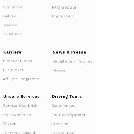
FAQ Section
Standorte
Galerie
Impressum
Marken
Fallstudie
Karriere
News & Presse
Übersicht Jobs
Neuigkeiten | Stories
Für Broker
Presse
Affiliate Programm
Driving Tours
Unsere Services
Service Überblick
Experiences
Tour Konfigurator
Co-Ownership
Mieten
Strecken
Fahrzeug Ankauf
Private Tour