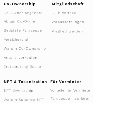
Co-Ownership
Mitgliedschaft
Co-Owner Angebote
Club Vorteile
Ablauf Co-Owner
Voraussetzungen
Gelistete Fahrzeuge
Mieglied werden
Versicherung
Warum Co-Ownership
Anteile verkaufen
Erstberatung Buchen
NFT & Tokenization
Für Vermieter
Vorteile für Vermieter
NFT Ownership
Fahrzeuge inserieren
Warum Supercar-NFT
Für Garagen
Marktforschung
Teilnahme 2026
Partner Werden