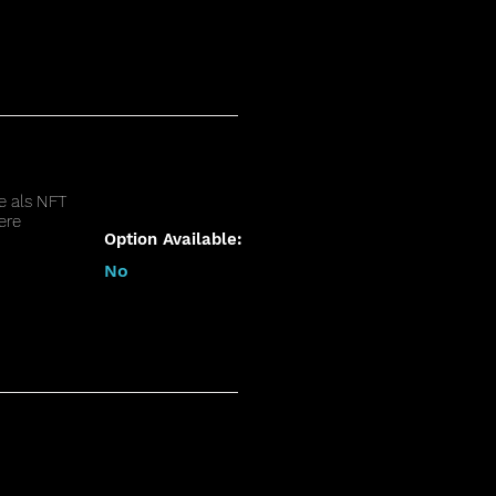
e als NFT
ere
Option Available:
No