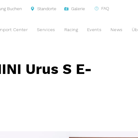
FAQ
tung Buchen
Standorte
Galerie
mport Center
Services
Racing
Events
News
Üb
NI Urus S E-