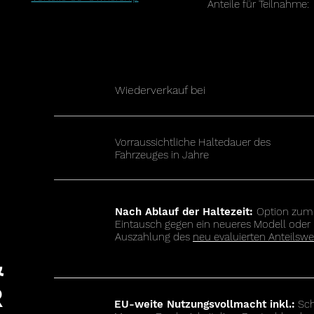
Anteile für Teilnahme:
Wiederverkauf bei
Vorraussichtliche Haltedauer des
Fahrzeuges in Jahre
Nach Ablauf der Haltezeit:
Option zum
Eintausch gegen ein neueres Modell oder
Auszahlung des
neu evaluierten Anteilswe
&
R
EU-weite Nutzungsvollmacht inkl.:
Sch