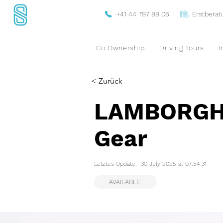
+41 44 797 88 06
Erstbera
Co Ownership
Driving Tours
I
< Zurück
LAMBORGHI
Gear
Letztes Update:
30 July 2025 at 07:54:31
AVAILABLE