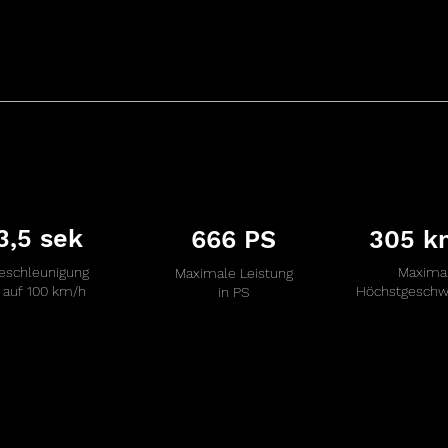
3,5 sek
666 PS
305 k
eschleunigung
Maxima
Maximale Leistung
 auf 100 km/h
Höchstgeschwi
in PS