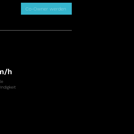
Co-Owner werden
m/h
le
ndigkeit