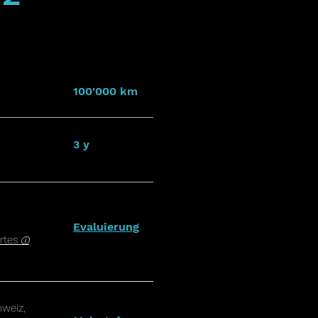
100'000 km
3 y
Evaluierung
rtes
ⓘ
weiz,