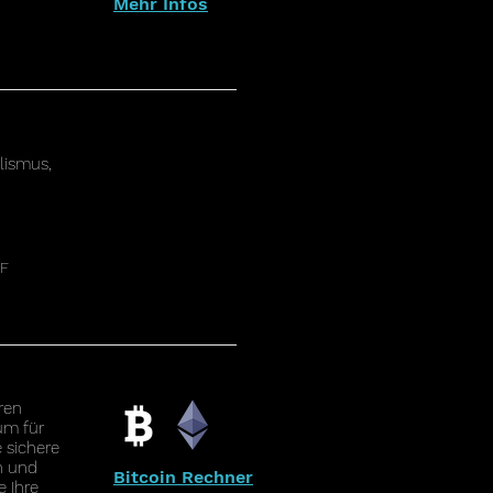
Mehr Infos
alismus,
HF
ren
um für
 sichere
n und
Bitcoin Rechner
e Ihre