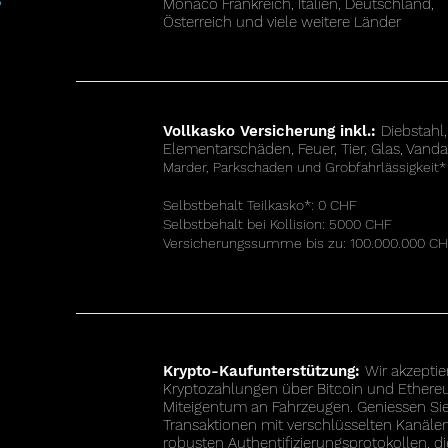
Monaco Frankreich, Italien, Deutschland,
™
Österreich und viele weitere Länder
Vollkasko Versicherung inkl.:
Diebstahl,
Elementarschäden, Feuer, Tier, Glas, Vand
Marder, Parkschaden und Grobfahrlässigkeit*
Selbstbehalt Teilkasko*
:
0 CHF
Selbstbehalt bei Kollision: 5000 CHF
Versicherungssumme bis zu: 100.000.000 C
Krypto-Kaufunterstützung:
Wir akzeptie
Kryptozahlungen über Bitcoin und Ethere
Miteigentum an Fahrzeugen. Geniessen Sie
Transaktionen mit verschlüsselten Kanäle
robusten Authentifizierungsprotokollen, di