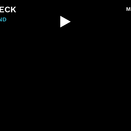
ECK
M
ND