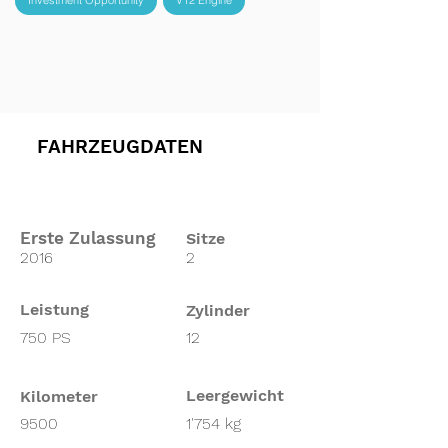
Investment Opportunity
V12 Engine
FAHRZEUGDATEN
Erste Zulassung
Sitze
2016
2
Leistung
Zylinder
750 PS
12
Leergewicht
Kilometer
9500
1'754 kg