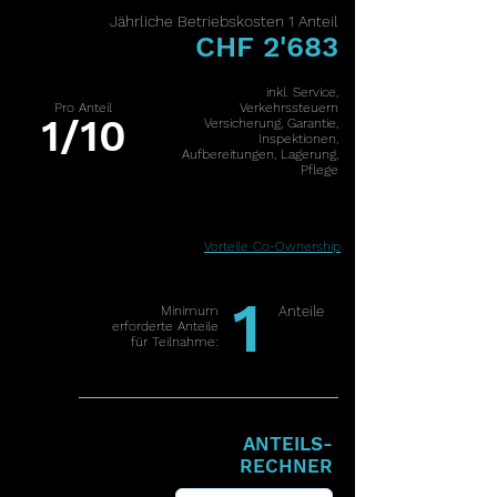
J
ährliche Betriebskosten 1 Anteil
CHF 2'683
inkl. Service,
Pro Anteil
Verkehrssteuern
1/10
Versicherung, Garantie,
Inspektionen,
Aufbereitungen, Lagerung,
Pflege
Vorteile Co-Ownership
1
Minimum
Anteile
erforderte Anteile
für Teilnahme:
ANTEILS-
RECHNER