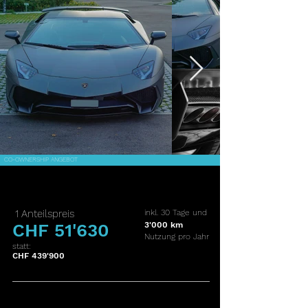
CO-OWNERSHIP ANGEBOT
1 Anteilspreis
inkl. 30 Tage und
CHF 51'630
3'000 km
Nutzung pro Jahr
statt:
CHF 439'900