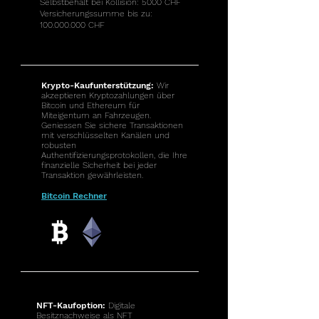
Selbstbehalt bei Kollision: 5000 CHF
Versicherungssumme bis zu:
100.000.000
CHF
Krypto-Kaufunterstützung:
Wir
akzeptieren Kryptozahlungen über
Bitcoin und Ethereum für
Miteigentum an Fahrzeugen.
Geniessen Sie sichere Transaktionen
mit verschlüsselten Kanälen und
robusten
Authentifizierungsprotokollen, die Ihre
finanzielle Sicherheit bei jeder
Transaktion gewährleisten.
Bitcoin Rechner
NFT-Kaufoption:
Digitale
Besitznachweise als NFT