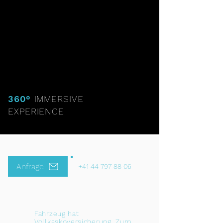
360°
IMMERSIVE
EXPERIENCE
Anfrage
+41 44 797 88 06
Fahrzeug hat
Vollkaskoversicherung.
Zum