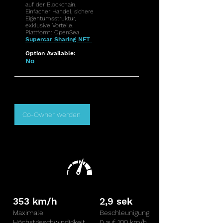
auf der Blockchain.
Einfacher Handel, sichere
Eigentumsstruktur,
exklusive Vorteile.
Plattform: OpenSea
Supercar Sharing NFT
Option Available:
No
Co-Owner werden
353 km/h
2,9 sek
Maximale
Beschleunigung
Höchstgeschwindigkeit
0 auf 100 km/h