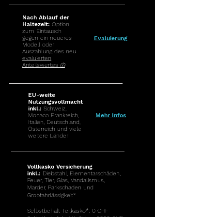
Nach Ablauf der
Haltezeit:
Option
zum Eintausch
gegen ein neueres
Evaluierung
Modell oder
Auszahlung des
neu
evaluierten
Anteilswertes
ⓘ
EU-weite
Nutzungsvollmacht
inkl.:
Schweiz,
Monaco Frankreich,
Mehr Infos
Italien, Deutschland,
Österreich und viele
weitere Länder
Vollkasko Versicherung
inkl.:
Diebstahl, Elementarschäden,
Feuer, Tier, Glas, Vandalismus,
Marder, Parkschaden und
Grobfahrlässigkeit*
Selbstbehalt Teilkasko*
:
0 CHF