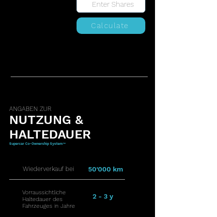
Calculate
ANGABEN ZUR
NUTZUNG &
HALTEDAUER
Supercar Co-Ownership System™
Wiederverkauf bei
50'000 km
Vorraussichtliche
2 - 3 y
Haltedauer des
Fahrzeuges in Jahre