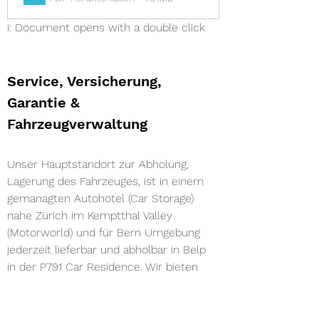
i: Document opens with a double click
Service, Versicherung, 
Garantie & 
Fahrzeugverwaltung 
Unser Hauptstandort zur Abholung, 
Lagerung des Fahrzeuges, ist in einem 
gemanagten Autohotel (Car Storage) 
nahe Zürich im Kemptthal Valley 
(Motorworld) und für Bern Umgebung 
jederzeit lieferbar und abholbar in Belp 
in der P791 Car Residence. Wir bieten 
optional gegen einen Aufpreis, auch eine 
professionelle Zustellung zu Ihnen nach 
Hause sowie Abholung des Fahrzeuges 