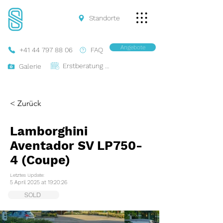
Standorte
Angebote
+41 44 797 88 06
FAQ
Erstberatung Buchen
Galerie
< Zurück
Lamborghini
Aventador SV LP750-
4 (Coupe)
Letztes Update:
5 April 2025 at 19:20:26
SOLD