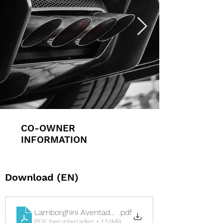
CO-OWNER
INFORMATION
Download (EN)
Lamborghini Aventador SV Brochure - Co-Ownership 
.pdf
PDF herunterladen • 1.51MB