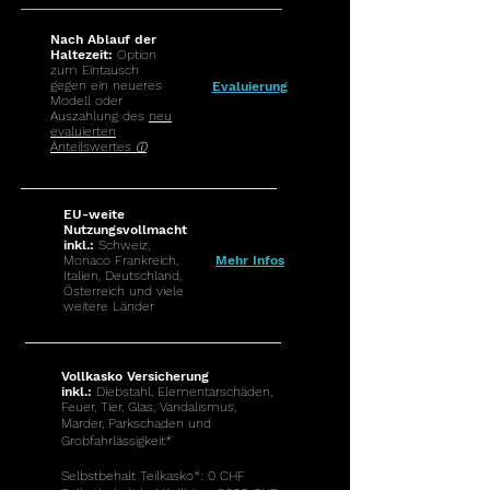
Nach Ablauf der
Haltezeit:
Option
zum Eintausch
gegen ein neueres
Evaluierung
Modell oder
Auszahlung des
neu
evaluierten
Anteilswertes
ⓘ
EU-weite
Nutzungsvollmacht
inkl.:
Schweiz,
Monaco Frankreich,
Mehr Infos
Italien, Deutschland,
Österreich und viele
weitere Länder
Vollkasko Versicherung
inkl.:
Diebstahl, Elementarschäden,
Feuer, Tier, Glas, Vandalismus,
Marder, Parkschaden und
Grobfahrlässigkeit*
Selbstbehalt Teilkasko*
:
0 CHF