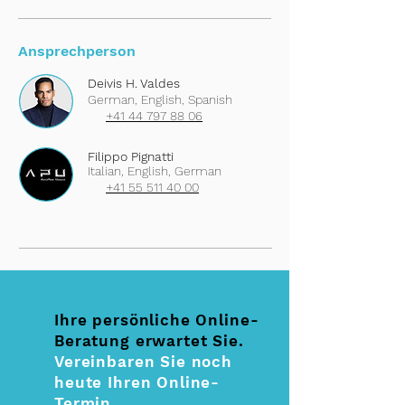
Ansprechperson
Deivis H. Valdes
German, English, Spanish
+41 44 797 88 06
Filippo Pignatti
Italian, English, German
+41 55 511 40 00
Ihre persönliche Online-
Beratung erwartet Sie.
Vereinbaren Sie noch
heute Ihren Online-
Termin.