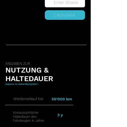
Calculate
ANGABEN ZUR
NUTZUNG &
HALTEDAUER
Supercar Co-Ownership System™
Wiederverkauf bei
50'000 km
Vorraussichtliche
3 y
Haltedauer des
Fahrzeuges in Jahre