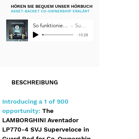
HÖREN SIE BEQUEM UNSER HÖRBUCH
ASSET-BACKET CO-OWNERSHIP ERKLÄRT
So funktioniert Miteigentum an Autos
Supercar Sharing
-10:28
BESCHREIBUNG
Introducing a 1 of 900 
opportunity:
 The 
LAMBORGHINI Aventador 
LP770-4 SVJ Superveloce in 
Guard Red
 for Co-Ownership