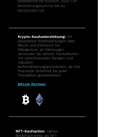
Selbstbehalt bei Kollision: 5000 CHF
Versicherungssumme bis zu:
100.000.000
CHF
Krypto-Kaufunterstützung:
Wir
akzeptieren Kryptozahlungen über
Bitcoin und Ethereum für
Miteigentum an Fahrzeugen.
Geniessen Sie sichere Transaktionen
mit verschlüsselten Kanälen und
robusten
Authentifizierungsprotokollen, die Ihre
finanzielle Sicherheit bei jeder
Transaktion gewährleisten.
Bitcoin Rechner
NFT-Kaufoption:
Digitale
Besitznachweise als NFT