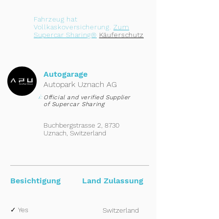
Fahrzeug hat
Vollkaskoversicherung.
Zum
Supercar Sharing®
Käuferschutz
Autogarage
Autopark Uznach AG
i:
Official and verified Supplier
of Supercar Sharing
Buchbergstrasse 2, 8730
Uznach, Switzerland
Besichtigung
Land Zulassung
✓ Yes
Switzerland