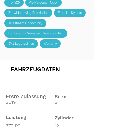
1 of 900
AD Personam Color
EU-wide driving Permission
Front Lift System
Investment Opportunity
Lamborghini Sensonum Soundsystem
SVJ Logo painted
Warranty
FAHRZEUGDATEN
Erste Zulassung
Sitze
2019
2
Leistung
Zylinder
770 PS
12