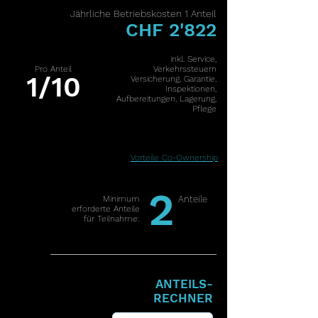
J
ährliche Betriebskosten 1 Anteil
CHF 2'822
inkl. Service,
Pro Anteil
Verkehrssteuern
1/10
Versicherung, Garantie,
Inspektionen,
Aufbereitungen, Lagerung,
Pflege
Vorteile Co-Ownership
2
Minimum
Anteile
erforderte Anteile
für Teilnahme:
ANTEILS-
RECHNER