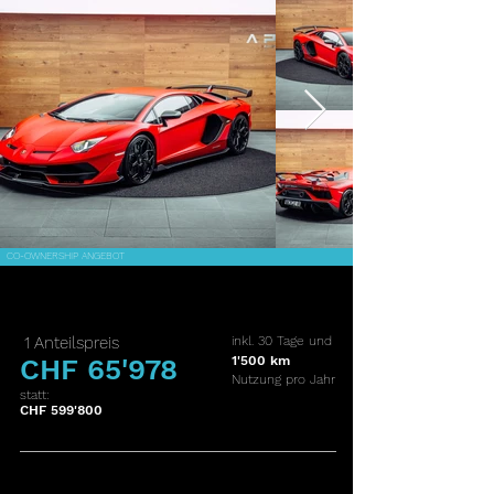
CO-OWNERSHIP ANGEBOT
1 Anteilspreis
inkl. 30 Tage und
CHF 65'978
1'500 km
Nutzung pro Jahr
statt:
CHF 599'800