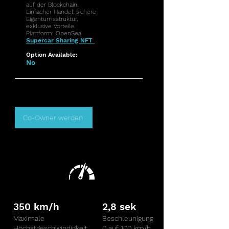
auf der Blockchain.
Einfacher Handel, sichere
Eigentumsstruktur,
exklusive Vorteile.
Plattform: OpenSea
Supercar Sharing NFT
Option Available:
No
Co-Owner werden
350 km/h
2,8 sek
Maximale
Beschleunigung
Höchstgeschwindigkeit
0 auf 100 km/h