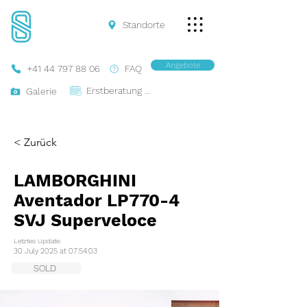
Standorte
Angebote
+41 44 797 88 06
FAQ
Erstberatung Buchen
Galerie
< Zurück
LAMBORGHINI
Aventador LP770-4
SVJ Superveloce
Letztes Update:
30 July 2025 at 07:54:03
SOLD