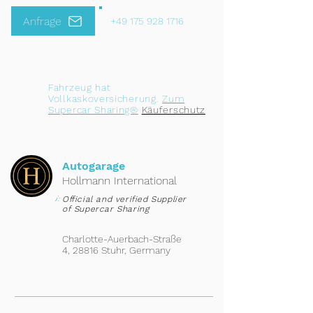
Anfrage
+49 175 928 1716
Fahrzeug hat
Vollkaskoversicherung.
Zum
Supercar Sharing®
Käuferschutz
Autogarage
Hollmann International
i:
Official and verified Supplier
of Supercar Sharing
Charlotte-Auerbach-Straße
4, 28816 Stuhr, Germany