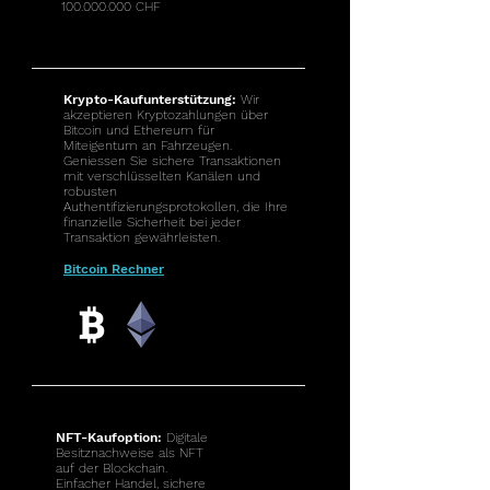
100.000.000
CHF
Krypto-Kaufunterstützung:
Wir
akzeptieren Kryptozahlungen über
Bitcoin und Ethereum für
Miteigentum an Fahrzeugen.
Geniessen Sie sichere Transaktionen
mit verschlüsselten Kanälen und
robusten
Authentifizierungsprotokollen, die Ihre
finanzielle Sicherheit bei jeder
Transaktion gewährleisten.
Bitcoin Rechner
NFT-Kaufoption:
Digitale
Besitznachweise als NFT
auf der Blockchain.
Einfacher Handel, sichere