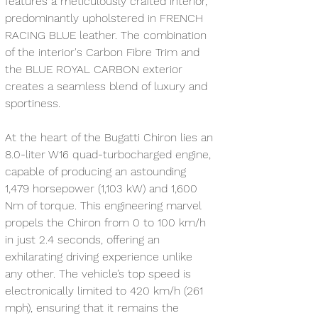
features a meticulously crafted interior, 
predominantly upholstered in FRENCH 
RACING BLUE leather. The combination 
of the interior's Carbon Fibre Trim and 
the BLUE ROYAL CARBON exterior 
creates a seamless blend of luxury and 
sportiness.
At the heart of the Bugatti Chiron lies an 
8.0-liter W16 quad-turbocharged engine, 
capable of producing an astounding 
1,479 horsepower (1,103 kW) and 1,600 
Nm of torque. This engineering marvel 
propels the Chiron from 0 to 100 km/h 
in just 2.4 seconds, offering an 
exhilarating driving experience unlike 
any other. The vehicle’s top speed is 
electronically limited to 420 km/h (261 
mph), ensuring that it remains the 