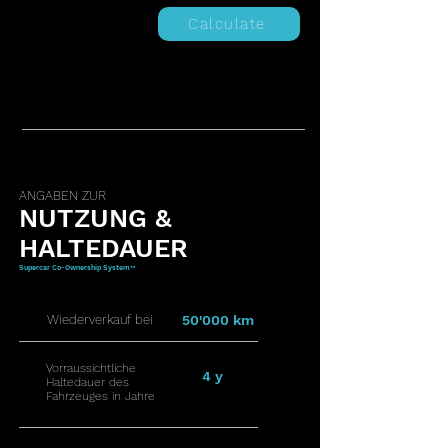
Calculate
ANGABEN ZUR
NUTZUNG &
HALTEDAUER
Supercar Co-Ownership System™
Wiederverkauf bei
50'000 km
Vorraussichtliche
4 y
Haltedauer des
Fahrzeuges in Jahre