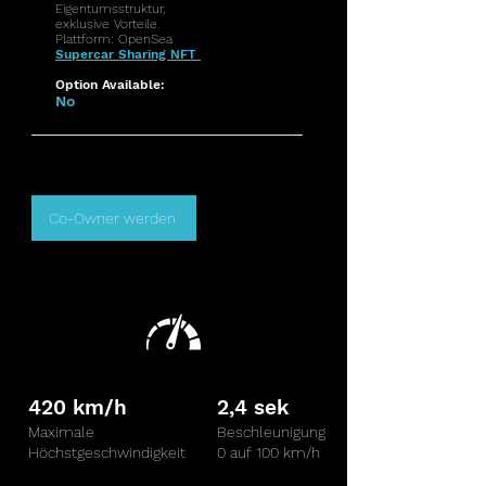
Eigentumsstruktur,
exklusive Vorteile.
Plattform: OpenSea
Supercar Sharing NFT
Option Available:
No
Co-Owner werden
420 km/h
2,4 sek
Maximale
Beschleunigung
Höchstgeschwindigkeit
0 auf 100 km/h