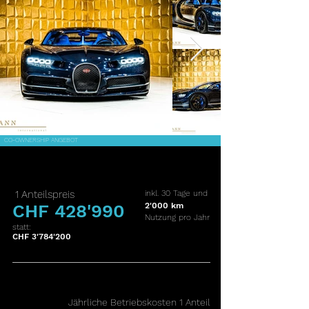
CO-OWNERSHIP ANGEBOT
1 Anteilspreis
inkl. 30 Tage und
CHF 428'990
2'000 km
Nutzung pro Jahr
statt:
CHF 3'784'200
J
ährliche Betriebskosten 1 Anteil