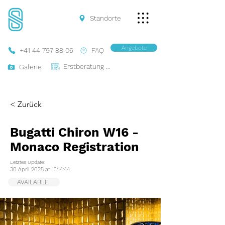
Standorte
Angebote
+41 44 797 88 06
FAQ
Erstberatung Buchen
Galerie
< Zurück
Bugatti Chiron W16 -
Monaco Registration
Letztes Update:
30 April 2025 at 13:14:44
AVAILABLE