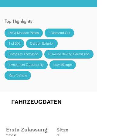
Top Highlights
(MC) Monaco Plates
* Diamond Cut
1 of 500
Carbon Exterior
Company Formation
EU-wide driving Permission
Investment Opportunity
Low Mileage
Rare Vehicle
FAHRZEUGDATEN
Erste Zulassung
Sitze
2018
2