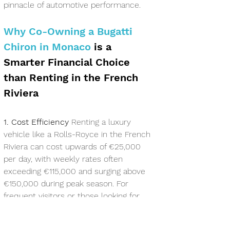
pinnacle of automotive performance.
Why Co-Owning a Bugatti 
Chiron in Monaco 
is a 
Smarter Financial Choice 
than Renting in the French 
Riviera
1. Cost Efficiency
 Renting a luxury 
vehicle like a Rolls-Royce in the French 
Riviera can cost upwards of €25,000 
per day, with weekly rates often 
exceeding €115,000 and surging above 
€150,000 during peak season. For 
frequent visitors or those looking for 
regular access to such a prestigious 
vehicle, rental costs can add up quickly.