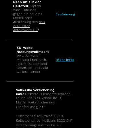
Nach Ablauf der
Haltezeit:
Option
zum Eintausch
gegen ein neueres
Evaluierung
Modell oder
Auszahlung des
neu
evaluierten
Anteilswertes
ⓘ
EU-weite
Nutzungsvollmacht
inkl.:
Schweiz,
Monaco Frankreich,
Mehr Infos
Italien, Deutschland,
Österreich und viele
weitere Länder
Vollkasko Versicherung
inkl.:
Diebstahl, Elementarschäden,
Feuer, Tier, Glas, Vandalismus,
Marder, Parkschaden und
Grobfahrlässigkeit*
Selbstbehalt Teilkasko*
:
0 CHF
Selbstbehalt bei Kollision: 5000 CHF
Versicherungssumme bis zu: