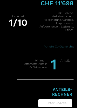
CHF 11'698
inkl. Service,
Pro Anteil
Verkehrssteuern
1/10
Versicherung, Garantie,
Inspektionen,
Aufbereitungen, Lagerung,
Pflege
Vorteile Co-Ownership
1
Minimum
Anteile
erforderte Anteile
für Teilnahme:
ANTEILS-
RECHNER