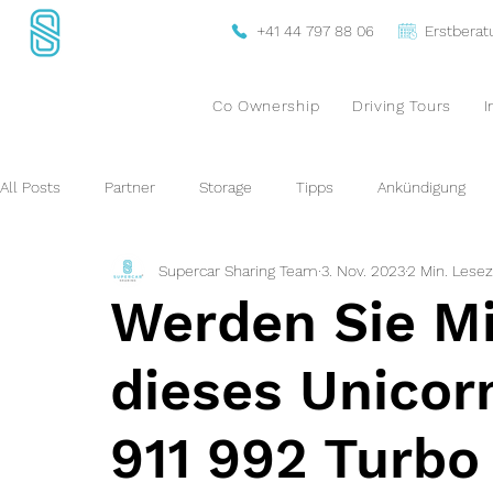
+41 44 797 88 06
Erstbera
Co Ownership
Driving Tours
I
All Posts
Partner
Storage
Tipps
Ankündigung
Supercar Sharing Team
3. Nov. 2023
2 Min. Lesez
Werden Sie M
dieses Unicor
911 992 Turbo 