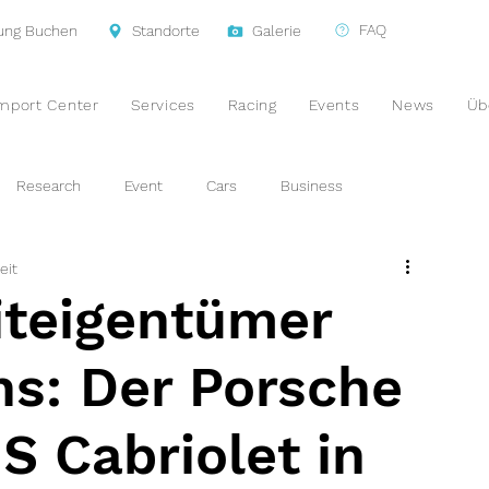
FAQ
tung Buchen
Standorte
Galerie
mport Center
Services
Racing
Events
News
Üb
Research
Event
Cars
Business
eit
iteigentümer
ns: Der Porsche
S Cabriolet in