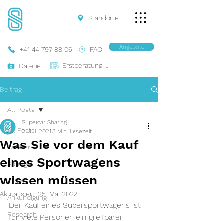
Standorte
Angebote
+41 44 797 88 06
FAQ
Erstberatung Buchen
Galerie
Beitrag
All Posts
Supercar Sharing
All Posts
2. Juli 2021
3 Min. Lesezeit
Was Sie vor dem Kauf
Partner
eines Sportwagens
Storage
wissen müssen
Tipps
Aktualisiert:
25. Mai 2022
Ankündigung
Der Kauf eines Supersportwagens ist 
Research
für viele Personen ein greifbarer 