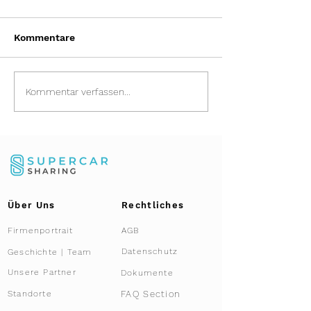
Kommentare
Fahrfreude teilen:
Das Duell: Sup
Kommentar verfassen...
Verschenken Sie
Co-Ownership 
unvergessliche
Leasing
Momente mit Supercar
Sharing
Über Uns
Rechtliches
Firmenportrait
AGB
Datenschutz
Geschichte | Team
Unsere Partner
Dokumente
FAQ Section
Standorte