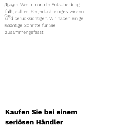
Traum. Wenn man die Entscheidung 
Event
fällt, sollten Sie jedoch einiges wissen 
Cars
und berücksichtigen. Wir haben einige 
wichtige Schritte für Sie 
Business
zusammengefasst. 
Kaufen Sie bei einem 
seriösen Händler