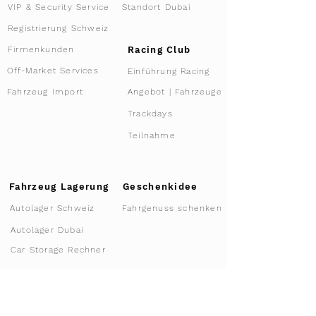
VIP & Security Service
Standort Dubai
Registrierung Schweiz
Racing Club
Firmenkunden
Off-Market Services
Einführung Racing
Angebot | Fahrzeuge
Fahrzeug Import
Trackdays
Teilnahme
Fahrzeug Lagerung
Geschenkidee
Autolager Schweiz
Fahrgenuss schenken
Autolager Dubai
Car Storage Rechner
Co-Ownership
Mitgliedschaft
Co-Owner Angebote
Club Vorteile