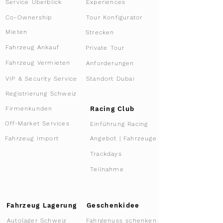
Service Überblick
Experiences
Tour Konfigurator
Co-Ownership
Mieten
Strecken
Fahrzeug Ankauf
Private Tour
Fahrzeug Vermieten
Anforderungen
VIP & Security Service
Standort Dubai
Registrierung Schweiz
Racing Club
Firmenkunden
Off-Market Services
Einführung Racing
Angebot | Fahrzeuge
Fahrzeug Import
Trackdays
Teilnahme
Fahrzeug Lagerung
Geschenkidee
Autolager Schweiz
Fahrgenuss schenken