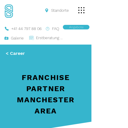
Standorte
Angebote
+41 44 797 88 06
FAQ
Erstberatung Buchen
Galerie
< Career
FRANCHISE
PARTNER
MANCHESTER
AREA