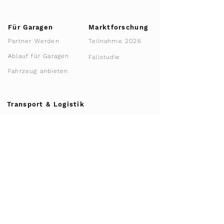
Für Garagen
Marktforschung
Teilnahme 2026
Partner Werden
Ablauf für Garagen
Fallstudie
Fahrzeug anbieten
Transport & Logistik
Fahrzeugtransport
Leistungen
Ablauf Transport
Transport Rechner
Sponsoring
Engagement