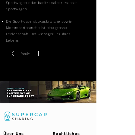
Sportwagen oder besitzt selber mehrer
Sportwagen
Die Sportwagen/Luxusbranche sowie
Motorsportbranche ist eine grosse
Leidenschaft und wichtiger Teil ihres
Lebens
Apply
Über Uns
Rechtliches