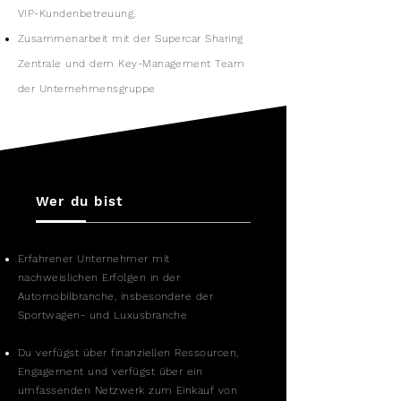
VIP-Kundenbetreuung,
Zusammenarbeit mit der Supercar Sharing
Zentrale und dem Key-Management Team
der Unternehmensgruppe
Wer du bist
Erfahrener Unternehmer mit
nachweislichen Erfolgen in der
Automobilbranche, insbesondere der
Sportwagen- und Luxusbranche
Du verfügst über finanziellen Ressourcen,
Engagement und verfügst über ein
umfassenden Netzwerk zum Einkauf von