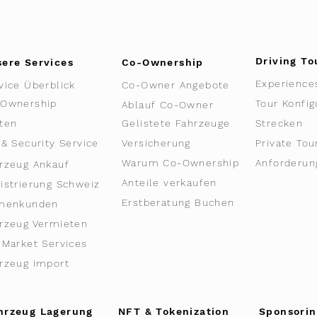
Driving To
ere Services
Co-Ownership
Experience
vice Überblick
Co-Owner Angebote
Ownership
Tour Konfig
Ablauf Co-Owner
ten
Gelistete Fahrzeuge
Strecken
 & Security Service
Versicherung
Private Tou
Warum Co-Ownership
Anforderun
rzeug Ankauf
Anteile verkaufen
istrierung Schweiz
Erstberatung Buchen
rmenkunden
rzeug Vermieten
-Market Services
rzeug Import
hrzeug Lagerung
NFT & Tokenization
Sponsorin