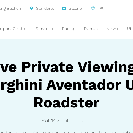
FAQ
tung Buchen
Standorte
Galerie
mport Center
Services
Racing
Events
News
Üb
ve Private Viewin
ghini Aventador 
Roadster
Sat 14 Sept
  |  
Lindau
 us for an exclusive experience as we present the rare Lambor