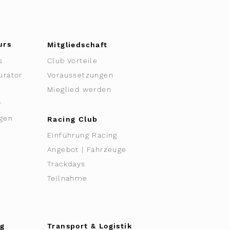
urs
Mitgliedschaft
s
Club Vorteile
urator
Voraussetzungen
Mieglied werden
r
gen
Racing Club
Einführung Racing
Angebot | Fahrzeuge
Trackdays
Teilnahme
g
Transport & Logistik