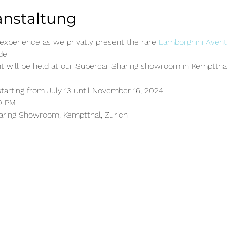
anstaltung
 experience as we privatly present the rare 
Lamborghini Avent
e. 
nt will be held at our Supercar Sharing showroom in Kemptthal
starting from July 13 until November 16, 2024
0 PM
aring Showroom, Kemptthal, Zurich