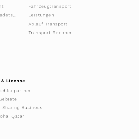
nt
Fahrzeugtransport
Sacha Clavadetscher
Leistungen
Ablauf Transport
Transport Rechner
 & License
nchisepartner
Gebiete
n Sharing Business
Doha, Qatar