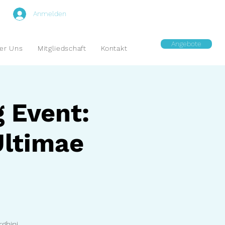
Anmelden
Angebote
er Uns
Mitgliedschaft
Kontakt
g Event:
Ultimae
ghini