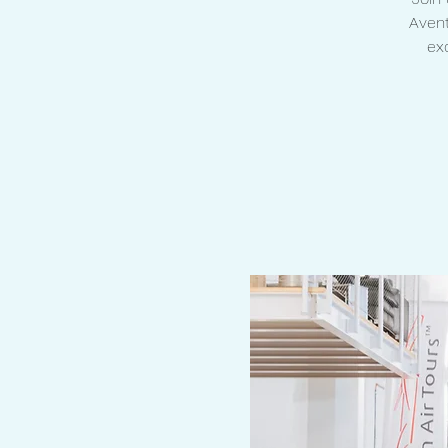
Avent
ex