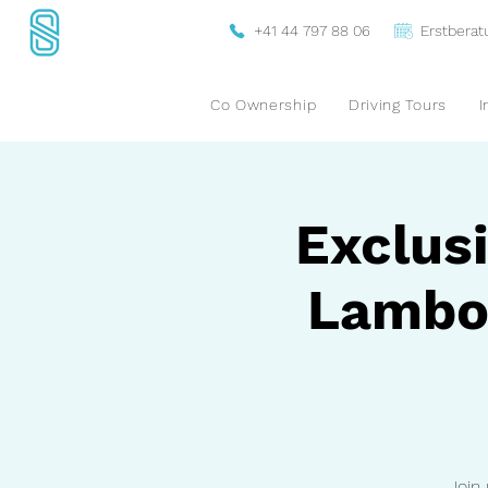
+41 44 797 88 06
Erstbera
Co Ownership
Driving Tours
I
Exclusi
Lambor
Join