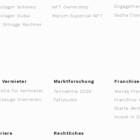
Engageme
tolager Schweiz
NFT Ownership
tolager Dubai
Warum Supercar-NFT
r Storage Rechner
 Vermieter
Marktforschung
Franchise
teile für Vermieter
Teilnahme 2026
Werde Fra
rzeuge inserieren
Fallstudie
Franchise 
Starte dei
Invest in 
riere
Rechtliches