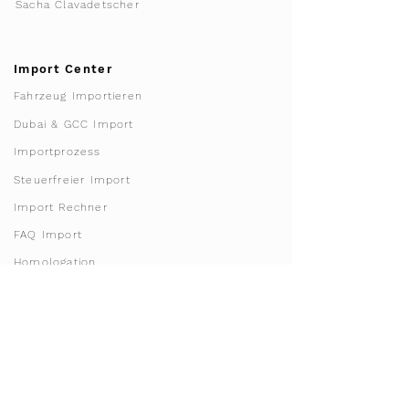
Sacha Clavadetscher
Import Center
Fahrzeug Importieren
Dubai & GCC Import
Importprozess
Steuerfreier Import
Import Rechner
FAQ Import
Homologation
Franchise & License
Werde Franchisepartner
Franchise Gebiete