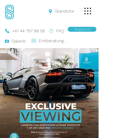
Standorte
Angebote
+41 44 797 88 06
FAQ
Erstberatung Buchen
Galerie