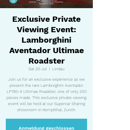
Exclusive Private
Viewing Event:
Lamborghini
Aventador Ultimae
Roadster
Sat 20 Jul
  |  
Lindau
Join us for an exclusive experience as we
present the rare Lamborghini Aventador
LP780-4 Ultimae Roadster, one of only 250
pieces made. This exclusive private viewing
event will be held at our Supercar Sharing
showroom in Kemptthal, Zurich.
Anmeldung geschlossen