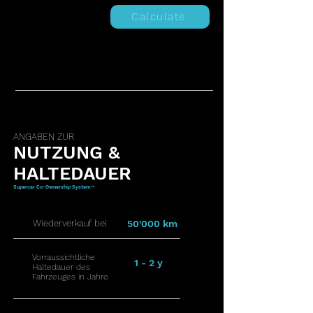
Calculate
ANGABEN ZUR
NUTZUNG &
HALTEDAUER
Supercar Co-Ownership System™
Wiederverkauf bei
50'000 km
Vorraussichtliche
1 - 2 y
Haltedauer des
Fahrzeuges in Jahre