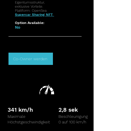
Eigentumsstruktur,
exklusive Vorteile.
Plattform: OpenSea
Supercar Sharing NFT
Option Available:
No
Co-Owner werden
341 km/h
2,8 sek
Maximale
Beschleunigung
Höchstgeschwindigkeit
0 auf 100 km/h