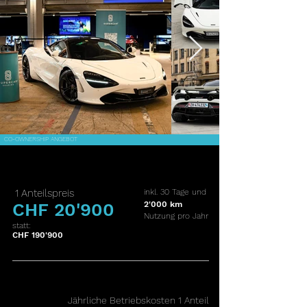
CO-OWNERSHIP ANGEBOT
1 Anteilspreis
inkl. 30 Tage und
CHF 20'900
2'000 km
Nutzung pro Jahr
statt:
CHF 190'900
J
ährliche Betriebskosten 1 Anteil