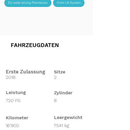
EU-wide driving Permission
Front Lift System
FAHRZEUGDATEN
Erste Zulassung
Sitze
2018
2
Leistung
Zylinder
720 PS
8
Leergewicht
Kilometer
16'900
1'541 kg