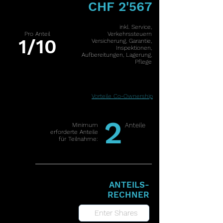
CHF 2'567
inkl. Service,
Pro Anteil
Verkehrssteuern
1/10
Versicherung, Garantie,
Inspektionen,
Aufbereitungen, Lagerung,
Pflege
Vorteile Co-Ownership
2
Minimum
Anteile
erforderte Anteile
für Teilnahme:
ANTEILS-
RECHNER