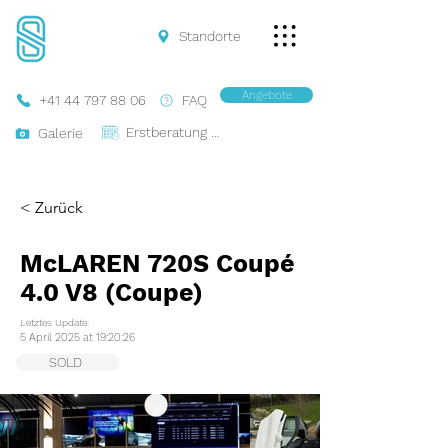
Standorte
Angebote
+41 44 797 88 06
FAQ
Erstberatung Buchen
Galerie
< Zurück
McLAREN 720S Coupé
4.0 V8 (Coupe)
Letztes Update:
5 April 2025 at 19:20:26
SOLD