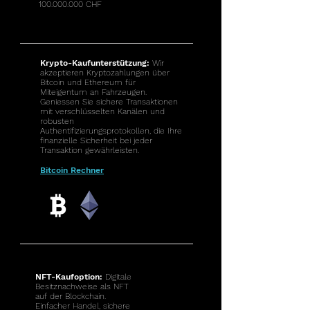
100.000.000
CHF
Krypto-Kaufunterstützung:
Wir
akzeptieren Kryptozahlungen über
Bitcoin und Ethereum für
Miteigentum an Fahrzeugen.
Geniessen Sie sichere Transaktionen
mit verschlüsselten Kanälen und
robusten
Authentifizierungsprotokollen, die Ihre
finanzielle Sicherheit bei jeder
Transaktion gewährleisten.
Bitcoin Rechner
NFT-Kaufoption:
Digitale
Besitznachweise als NFT
auf der Blockchain.
Einfacher Handel, sichere