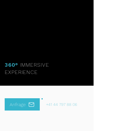
360°
IMMERSIVE
EXPERIENCE
Anfrage
+41 44 797 88 06