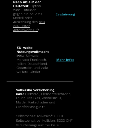
Nach Ablauf der
Haltezeit:
Option
zum Eintausch
gegen ein neueres
Evaluierung
Modell oder
Auszahlung des
neu
evaluierten
Anteilswertes
ⓘ
EU-weite
Nutzungsvollmacht
inkl.:
Schweiz,
Monaco Frankreich,
Mehr Infos
Italien, Deutschland,
Österreich und viele
weitere Länder
Vollkasko Versicherung
inkl.:
Diebstahl, Elementarschäden,
Feuer, Tier, Glas, Vandalismus,
Marder, Parkschaden und
Grobfahrlässigkeit*
Selbstbehalt Teilkasko*
:
0 CHF
Selbstbehalt bei Kollision: 5000 CHF
Versicherungssumme bis zu: