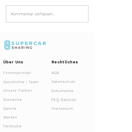
Porsche 911 (964):
Der Pininfarina
Kommentar verfassen...
Rollende Kunst und
Modulo auf de
exklusives Co-
Zürich mit Sup
Ownership
Sharing®
Über Uns
Rechtliches
Firmenportrait
AGB
Datenschutz
Geschichte | Team
Unsere Partner
Dokumente
FAQ Section
Standorte
Galerie
Impressum
Marken
Fallstudie