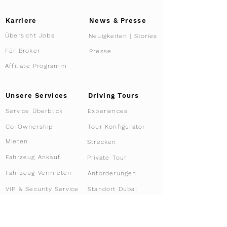
Karriere
News & Presse
Übersicht Jobs
Neuigkeiten | Stories
Für Broker
Presse
Affiliate Programm
Driving Tours
Unsere Services
Service Überblick
Experiences
Tour Konfigurator
Co-Ownership
Mieten
Strecken
Fahrzeug Ankauf
Private Tour
Fahrzeug Vermieten
Anforderungen
VIP & Security Service
Standort Dubai
Registrierung Schweiz
Racing Club
Firmenkunden