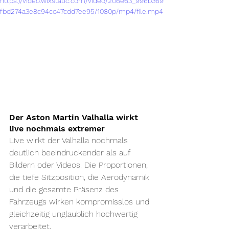
https://video.wixstatic.com/video/206e63_996b369
fbd274a3e8c94cc47cdd7ee95/1080p/mp4/file.mp4
Der Aston Martin Valhalla wirkt 
live nochmals extremer
Live wirkt der Valhalla nochmals 
deutlich beeindruckender als auf 
Bildern oder Videos. Die Proportionen, 
die tiefe Sitzposition, die Aerodynamik 
und die gesamte Präsenz des 
Fahrzeugs wirken kompromisslos und 
gleichzeitig unglaublich hochwertig 
verarbeitet.